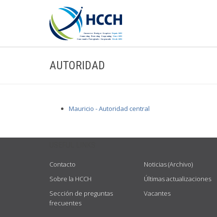
AUTORIDAD
Mauricio - Autoridad central
USEFUL LINKS
Contacto
Noticias (Archivo)
Sobre la HCCH
Últimas actualizaciones
Sección de preguntas
Vacantes
frecuentes