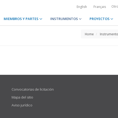
Otr
English
Français
MIEMBROS Y PARTES
INSTRUMENTOS
PROYECTOS
Home
Instrument
Convocatorias de licitación
Mapa del sitio
Aviso jurídico