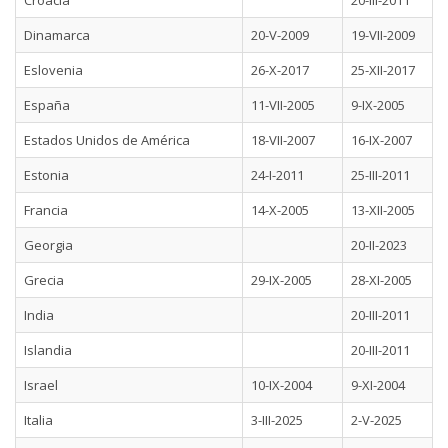
Croacia
20-III-2011
Dinamarca
20-V-2009
19-VII-2009
Eslovenia
26-X-2017
25-XII-2017
España
11-VII-2005
9-IX-2005
Estados Unidos de América
18-VII-2007
16-IX-2007
Estonia
24-I-2011
25-III-2011
Francia
14-X-2005
13-XII-2005
Georgia
20-II-2023
Grecia
29-IX-2005
28-XI-2005
India
20-III-2011
Islandia
20-III-2011
Israel
10-IX-2004
9-XI-2004
Italia
3-III-2025
2-V-2025