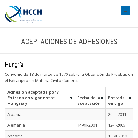
#transl
ACEPTACIONES DE ADHESIONES
Hungría
Convenio de 18 de marzo de 1970 sobre la Obtención de Pruebas en
el Extranjero en Materia Civil o Comercial
Adhesión aceptada por /
Entrada en vigor entre
Fecha de la
Entrada
Hungría y
aceptación
en vigor
Albania
20-III-2011
Alemania
14-XII-2004
12-II-2005
Andorra
10-VI-2018