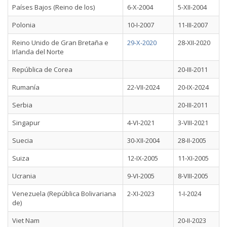
Países Bajos (Reino de los)
6-X-2004
5-XII-2004
Polonia
10-I-2007
11-III-2007
Reino Unido de Gran Bretaña e
29-X-2020
28-XII-2020
Irlanda del Norte
República de Corea
20-III-2011
Rumanía
22-VII-2024
20-IX-2024
Serbia
20-III-2011
Singapur
4-VI-2021
3-VIII-2021
Suecia
30-XII-2004
28-II-2005
Suiza
12-IX-2005
11-XI-2005
Ucrania
9-VI-2005
8-VIII-2005
Venezuela (República Bolivariana
2-XI-2023
1-I-2024
de)
Viet Nam
20-II-2023