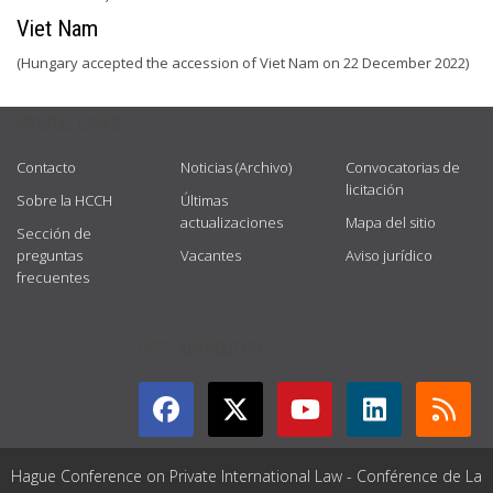
Viet Nam
(Hungary accepted the accession of Viet Nam on 22 December 2022)
USEFUL LINKS
Contacto
Noticias (Archivo)
Convocatorias de
licitación
Sobre la HCCH
Últimas
actualizaciones
Mapa del sitio
Sección de
preguntas
Vacantes
Aviso jurídico
frecuentes
GET CONNECTED
Hague Conference on Private International Law - Conférence de La