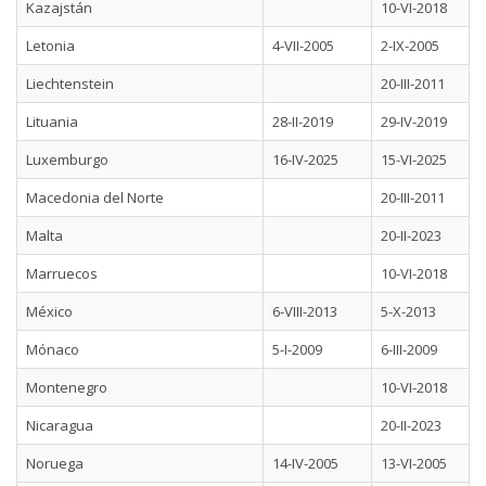
Kazajstán
10-VI-2018
Letonia
4-VII-2005
2-IX-2005
Liechtenstein
20-III-2011
Lituania
28-II-2019
29-IV-2019
Luxemburgo
16-IV-2025
15-VI-2025
Macedonia del Norte
20-III-2011
Malta
20-II-2023
Marruecos
10-VI-2018
México
6-VIII-2013
5-X-2013
Mónaco
5-I-2009
6-III-2009
Montenegro
10-VI-2018
Nicaragua
20-II-2023
Noruega
14-IV-2005
13-VI-2005