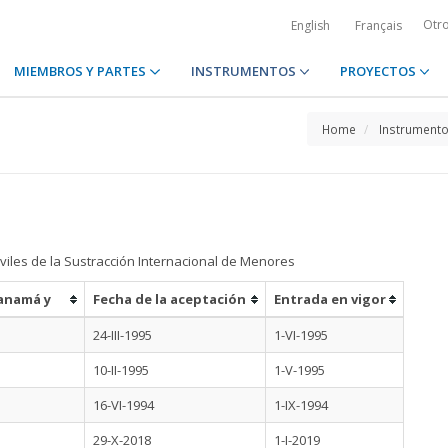
Otr
English
Français
MIEMBROS Y PARTES
INSTRUMENTOS
PROYECTOS
Home
Instrument
viles de la Sustracción Internacional de Menores
Panamá y
Fecha de la aceptación
Entrada en vigor
24-III-1995
1-VI-1995
10-II-1995
1-V-1995
16-VI-1994
1-IX-1994
29-X-2018
1-I-2019