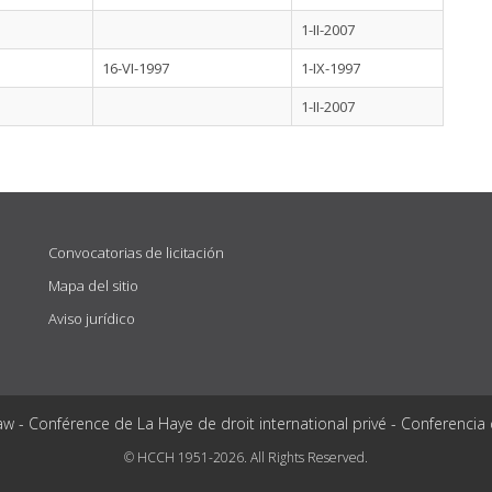
1-II-2007
16-VI-1997
1-IX-1997
1-II-2007
Convocatorias de licitación
Mapa del sitio
Aviso jurídico
aw - Conférence de La Haye de droit international privé - Conferencia
© HCCH 1951-2026. All Rights Reserved.