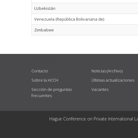
Uzbekistán
Venezuela (República Bolivariana de)
Zimbabwe
USEFUL LINKS
Contacto
Noticias (Archivo)
Sobre la HCCH
Últimas actualizaciones
Sección de preguntas
Vacantes
frecuentes
Hague Conference on Private International L