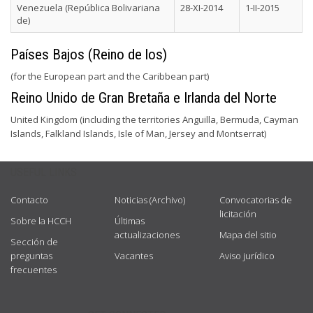
Venezuela (República Bolivariana
28-XI-2014
1-II-2015
de)
Países Bajos (Reino de los)
(for the European part and the Caribbean part)
Reino Unido de Gran Bretaña e Irlanda del Norte
United Kingdom (including the territories Anguilla, Bermuda, Cayman
Islands, Falkland Islands, Isle of Man, Jersey and Montserrat)
USEFUL LINKS
Contacto
Noticias (Archivo)
Convocatorias de
licitación
Sobre la HCCH
Últimas
actualizaciones
Mapa del sitio
Sección de
preguntas
Vacantes
Aviso jurídico
frecuentes