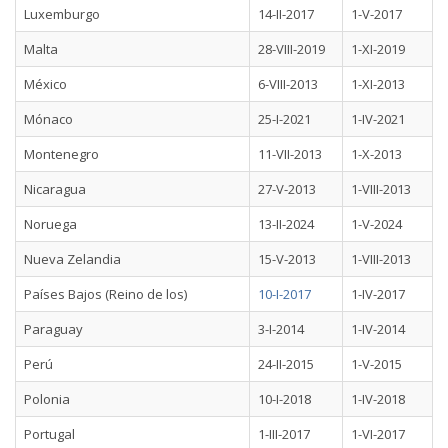
Luxemburgo
14-II-2017
1-V-2017
Malta
28-VIII-2019
1-XI-2019
México
6-VIII-2013
1-XI-2013
Mónaco
25-I-2021
1-IV-2021
Montenegro
11-VII-2013
1-X-2013
Nicaragua
27-V-2013
1-VIII-2013
Noruega
13-II-2024
1-V-2024
Nueva Zelandia
15-V-2013
1-VIII-2013
Países Bajos (Reino de los)
10-I-2017
1-IV-2017
Paraguay
3-I-2014
1-IV-2014
Perú
24-II-2015
1-V-2015
Polonia
10-I-2018
1-IV-2018
Portugal
1-III-2017
1-VI-2017