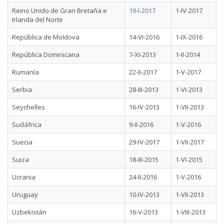
Reino Unido de Gran Bretaña e
19-I-2017
1-IV-2017
Irlanda del Norte
República de Moldova
14-VI-2016
1-IX-2016
República Dominicana
7-XI-2013
1-II-2014
Rumanía
22-II-2017
1-V-2017
Serbia
28-III-2013
1-VI-2013
Seychelles
16-IV-2013
1-VII-2013
Sudáfrica
9-II-2016
1-V-2016
Suecia
29-IV-2017
1-VII-2017
Suiza
18-III-2015
1-VI-2015
Ucrania
24-II-2016
1-V-2016
Uruguay
10-IV-2013
1-VII-2013
Uzbekistán
16-V-2013
1-VIII-2013