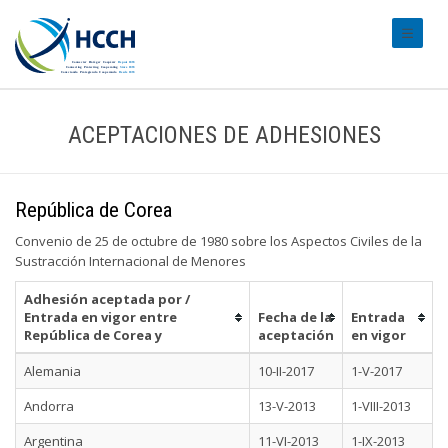
#transl
ACEPTACIONES DE ADHESIONES
República de Corea
Convenio de 25 de octubre de 1980 sobre los Aspectos Civiles de la
Sustracción Internacional de Menores
Adhesión aceptada por /
Entrada en vigor entre
Fecha de la
Entrada
República de Corea y
aceptación
en vigor
Alemania
10-II-2017
1-V-2017
Andorra
13-V-2013
1-VIII-2013
Argentina
11-VI-2013
1-IX-2013