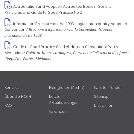
Accreditation and Adoption Accredited Bodies: General
Principles and Guide to Good Practice No 2
Information Brochure on the 1993 Hague Intercountry Adoption
Convention /
Brochure d'information sur la Convention Adoption
internationale de 1993
Guide to Good Practice Child Abduction Convention: Part V -
Mediation /
Guide de bonnes pratiques, Convention Enlèvement d'enfants :
Cinquième Partie - Médiation
USEFUL LINKS
Kontakt
Neuigkeiten (Archiv)
Calls for Tender
Über die HCCH
Letzte
Sitemap
Aktualisierungen
FAQ
Disclaimer
Vakanzen
GET CONNECTED