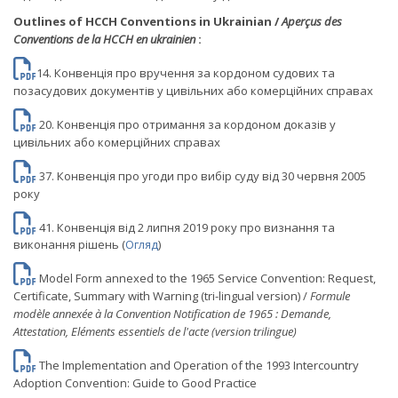
Outlines of HCCH Conventions in Ukrainian /
Aperçus des
Conventions de la HCCH en ukrainien
:
14. Конвенція про вручення за кордоном судових та
позасудових документів у цивільних або комерційних справах
20. Конвенція про отримання за кордоном доказів у
цивільних або комерційних справах
37. Конвенція про угоди про вибір суду від 30 червня 2005
року
41. Конвенція від 2 липня 2019 року про визнання та
виконання рішень (
Огляд
)
Model Form annexed to the 1965 Service Convention: Request,
Certificate, Summary with Warning (tri-lingual version) /
Formule
modèle annexée à la Convention Notification de 1965 : Demande,
Attestation, Eléments essentiels de l'acte (version trilingue)
The Implementation and Operation of the 1993 Intercountry
Adoption Convention: Guide to Good Practice