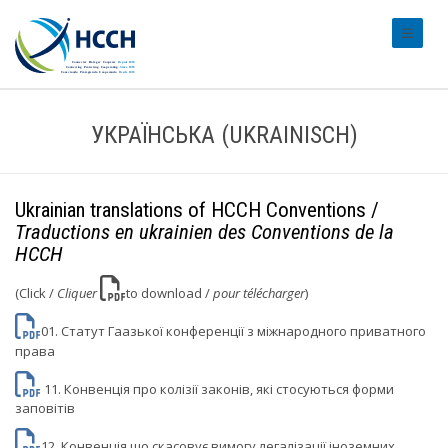
#transl
УКРАЇНСЬКА (UKRAINISCH)
Ukrainian translations of HCCH Conventions /
Traductions en ukrainien des Conventions de la
HCCH
(Click /
Cliquer
to download /
pour télécharger
)
01. Статут Гаазької конференцiї з мiжнародного приватного
права
11. Конвенція про колізії законів, які стосуються форми
заповітів
12. Конвенція що скасовує вимогу легалізації іноземних