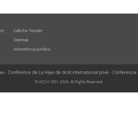
vo)
Calls for Tender
Sitemap
Advertência jurídica
aw - Conférence de La Haye de droit international privé - Conferencia
© HCCH 1951-2026. All Rights Reserved.