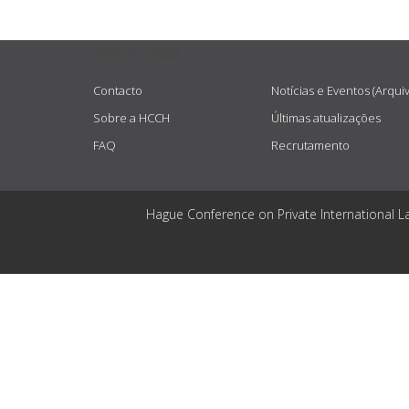
USEFUL LINKS
Contacto
Notícias e Eventos (Arqui
Sobre a HCCH
Últimas atualizações
FAQ
Recrutamento
Hague Conference on Private International L