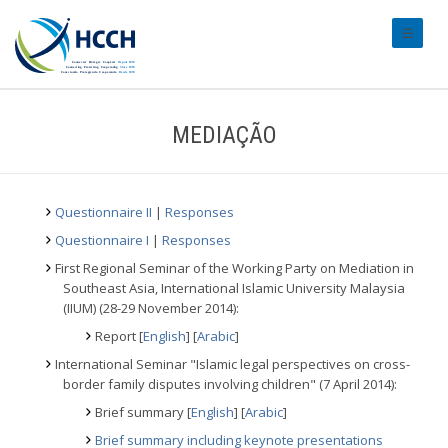
#transl
MEDIAÇÃO
Questionnaire II
|
Responses
Questionnaire I
|
Responses
First Regional Seminar of the Working Party on Mediation in
Southeast Asia, International Islamic University Malaysia
(IIUM) (28-29 November 2014):
Report [
English
] [
Arabic
]
International Seminar "Islamic legal perspectives on cross-
border family disputes involving children" (7 April 2014):
Brief summary [
English
] [
Arabic
]
Brief summary including keynote presentations