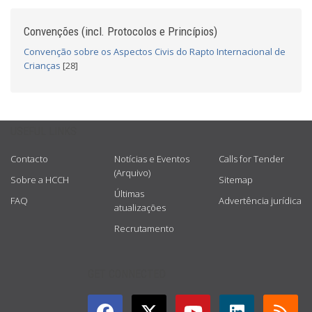
Convenções (incl. Protocolos e Princípios)
Convenção sobre os Aspectos Civis do Rapto Internacional de
Crianças
[28]
USEFUL LINKS
Contacto
Notícias e Eventos
Calls for Tender
(Arquivo)
Sobre a HCCH
Sitemap
Últimas
FAQ
Advertência jurídica
atualizações
Recrutamento
GET CONNECTED