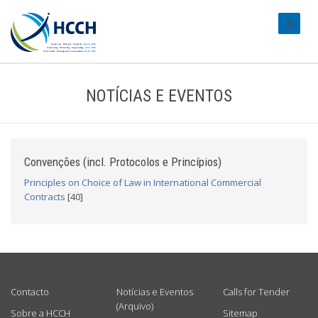
#transl
NOTÍCIAS E EVENTOS
Convenções (incl. Protocolos e Princípios)
Principles on Choice of Law in International Commercial
Contracts
[40]
USEFUL LINKS
Contacto
Notícias e Eventos
Calls for Tender
(Arquivo)
Sobre a HCCH
Sitemap