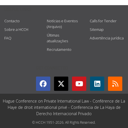
USEFUL LINKS
Contacto
Notícias e Eventos
Calls for Tender
(Arquivo)
Sobre a HCCH
Sitemap
Últimas
FAQ
Advertência jurídica
atualizações
Recrutamento
GET CONNECTED
Hague Conference on Private International Law - Conférence de La
Haye de droit international privé - Conferencia de La Haya de
Derecho Internacional Privado
© HCCH 1951-2026. All Rights Reserved.