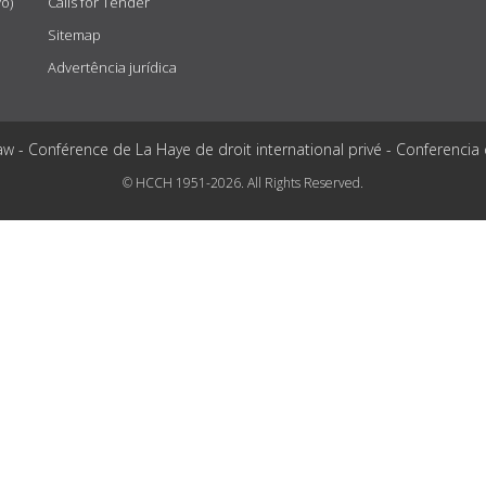
vo)
Calls for Tender
Sitemap
Advertência jurídica
aw - Conférence de La Haye de droit international privé - Conferencia
© HCCH 1951-2026. All Rights Reserved.