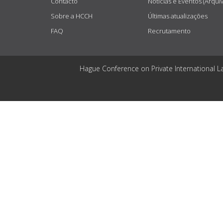
Contacto
Notícias e Eventos (Arqui
Sobre a HCCH
Últimas atualizações
FAQ
Recrutamento
Hague Conference on Private International L