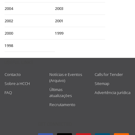
2004
2003
2002
2001
2000
1999
1998
USEFUL LINKS
Contacto
Notícias e Eventos
Calls for Tender
(Arquivo)
Sobre a HCCH
Sitemap
Últimas
FAQ
Advertência jurídica
atualizações
Recrutamento
GET CONNECTED