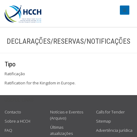
#transl
DECLARAÇÕES/RESERVAS/NOTIFICAÇÕES
Tipo
Ratificação
Ratification for the Kingdom in Europe.
USEFUL LINKS
Contacto
Notícias e Eventos
Calls for Tender
(Arquivo)
Sobre a HCCH
Sitemap
Últimas
FAQ
Advertência jurídica
atualizações