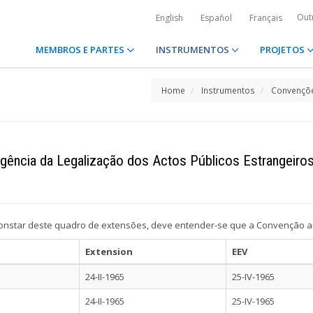
Out
English
Español
Français
MEMBROS E PARTES
INSTRUMENTOS
PROJETOS
Home
Instrumentos
Convençõe
igência da Legalização dos Actos Públicos Estrangeiro
 constar deste quadro de extensões, deve entender-se que a Convenção ain
Extension
EEV
24-II-1965
25-IV-1965
24-II-1965
25-IV-1965