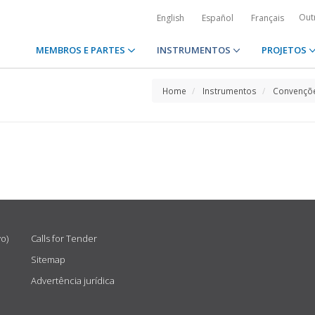
Out
English
Español
Français
MEMBROS E PARTES
INSTRUMENTOS
PROJETOS
Home
Instrumentos
Convençõe
vo)
Calls for Tender
Sitemap
Advertência jurídica