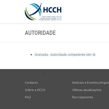
AUTORIDADE
Granada - Autoridade competente (Art. 6)
USEFUL LINKS
Contacto
Notícias e Eventos (Arqui
Sobre a HCCH
Últimas atualizações
FAQ
Recrutamento