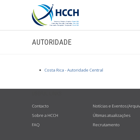
AUTORIDADE
Costa Rica - Autoridade Central
USEFUL LINKS
Contacto
Notícias e Eventos (Arqui
Sobre a HCCH
Últimas atualizações
FAQ
Recrutamento