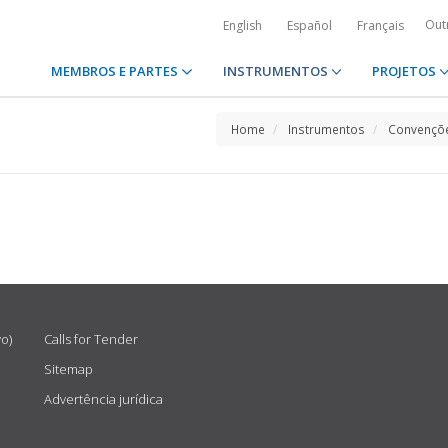
Out
English
Español
Français
MEMBROS E PARTES
INSTRUMENTOS
PROJETOS
Home
Instrumentos
Convençõe
vo)
Calls for Tender
Sitemap
Advertência jurídica