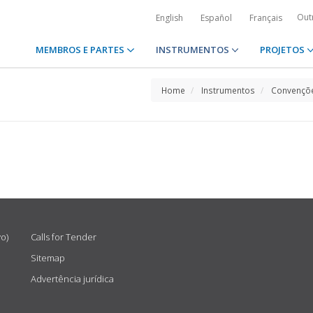
Out
English
Español
Français
MEMBROS E PARTES
INSTRUMENTOS
PROJETOS
Home
Instrumentos
Convençõe
vo)
Calls for Tender
Sitemap
Advertência jurídica