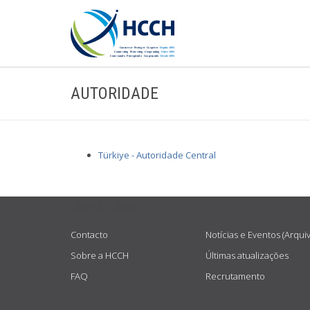
AUTORIDADE
Türkiye - Autoridade Central
USEFUL LINKS
Contacto
Notícias e Eventos (Arqui
Sobre a HCCH
Últimas atualizações
FAQ
Recrutamento