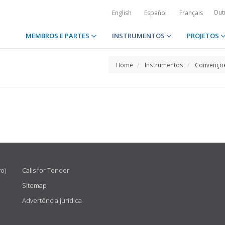
Out
English
Español
Français
MEMBROS E PARTES
INSTRUMENTOS
PROJETOS
Home
Instrumentos
Convençõe
vo)
Calls for Tender
Sitemap
Advertência jurídica