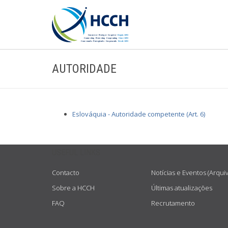
AUTORIDADE
Eslováquia - Autoridade competente (Art. 6)
USEFUL LINKS
Contacto
Notícias e Eventos (Arqui
Sobre a HCCH
Últimas atualizações
FAQ
Recrutamento