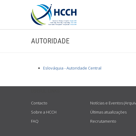
AUTORIDADE
Eslováquia - Autoridade Central
USEFUL LINKS
Contacto
Notícias e Eventos (Arqui
Sobre a HCCH
Últimas atualizações
FAQ
Recrutamento