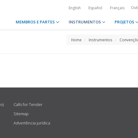
Out
English
Español
Français
MEMBROS E PARTES
INSTRUMENTOS
PROJETOS
Home
Instrumentos
Convençõe
vo)
Calls for Tender
Sitemap
Advertência jurídica