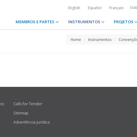
Out
English
Español
Français
MEMBROS E PARTES
INSTRUMENTOS
PROJETOS
Home
Instrumentos
Convençõe
vo)
Calls for Tender
Sitemap
Advertência jurídica