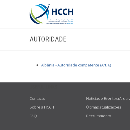
AUTORIDADE
Albânia - Autoridade competente (Art. 6)
USEFUL LINKS
Contacto
Notícias e Eventos (Arqui
Sobre a HCCH
Últimas atualizações
FAQ
Recrutamento