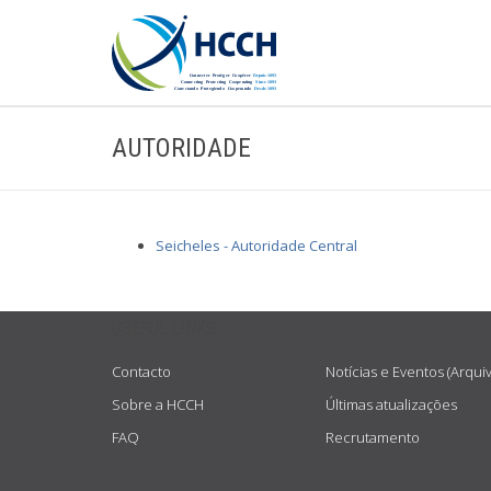
AUTORIDADE
Seicheles - Autoridade Central
USEFUL LINKS
Contacto
Notícias e Eventos (Arqui
Sobre a HCCH
Últimas atualizações
FAQ
Recrutamento