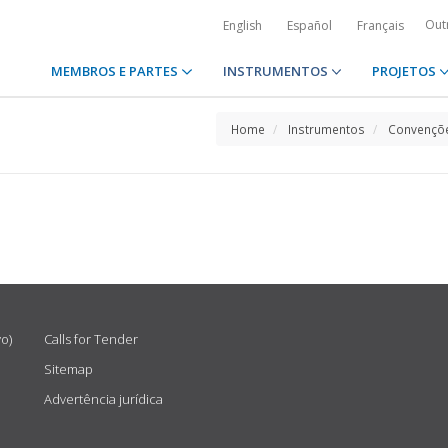
Out
English
Español
Français
MEMBROS E PARTES
INSTRUMENTOS
PROJETOS
Home
Instrumentos
Convençõe
vo)
Calls for Tender
Sitemap
Advertência jurídica