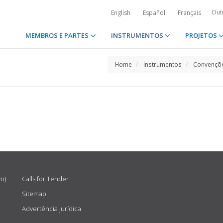
Out
English
Español
Français
MEMBROS E PARTES
INSTRUMENTOS
PROJETOS
Home
Instrumentos
Convençõe
vo)
Calls for Tender
Sitemap
Advertência jurídica