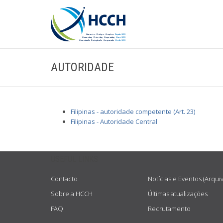
AUTORIDADE
Filipinas - autoridade competente (Art. 23)
Filipinas - Autoridade Central
USEFUL LINKS
Contacto
Notícias e Eventos (Arqui
Sobre a HCCH
Últimas atualizações
FAQ
Recrutamento