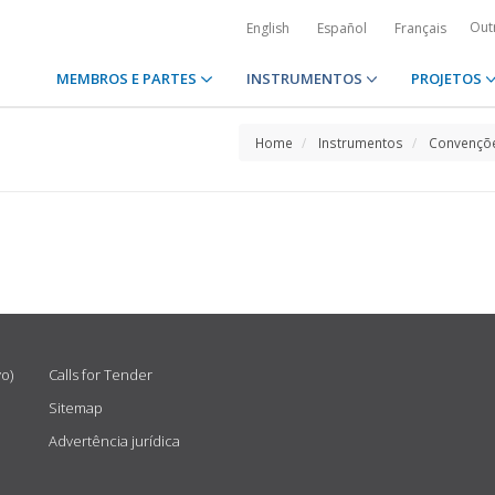
Out
English
Español
Français
MEMBROS E PARTES
INSTRUMENTOS
PROJETOS
Home
Instrumentos
Convençõe
vo)
Calls for Tender
Sitemap
Advertência jurídica