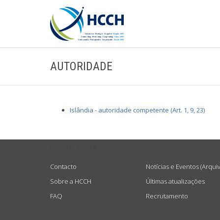
AUTORIDADE
Islândia - autoridade competente (Art. 1, 9, 23)
USEFUL LINKS
Contacto
Notícias e Eventos (Arqui
Sobre a HCCH
Últimas atualizações
FAQ
Recrutamento