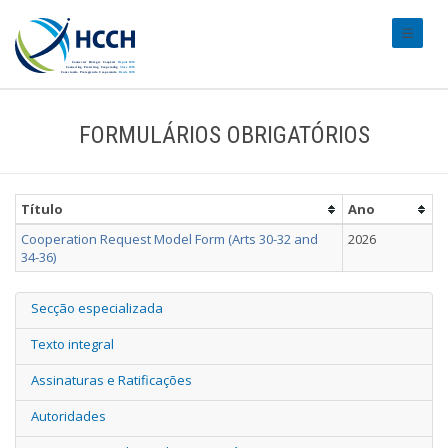
#transl
FORMULÁRIOS OBRIGATÓRIOS
Título
Ano
Cooperation Request Model Form (Arts 30-32 and
2026
34-36)
Secção especializada
Texto integral
Assinaturas e Ratificações
Autoridades