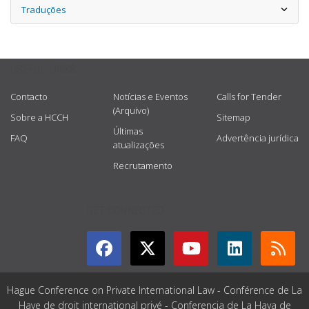
Traduções
USEFUL LINKS
Contacto
Notícias e Eventos
Calls for Tender
(Arquivo)
Sobre a HCCH
Sitemap
Últimas
FAQ
Advertência jurídica
atualizações
Recrutamento
GET CONNECTED
Hague Conference on Private International Law - Conférence de La
Haye de droit international privé - Conferencia de La Haya de