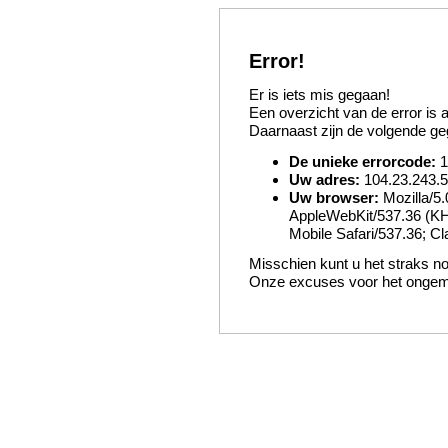
Error!
Er is iets mis gegaan!
Een overzicht van de error is
Daarnaast zijn de volgende g
De unieke errorcode:
1
Uw adres:
104.23.243.
Uw browser:
Mozilla/5.
AppleWebKit/537.36 (KH
Mobile Safari/537.36; C
Misschien kunt u het straks n
Onze excuses voor het onge