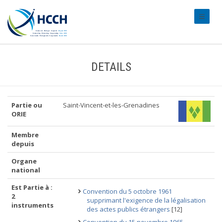
#transl
DETAILS
Partie ou
Saint-Vincent-et-les-Grenadines
ORIE
Membre
depuis
Organe
national
Est Partie à :
Convention du 5 octobre 1961
2
supprimant l'exigence de la légalisation
instruments
des actes publics étrangers
[12]