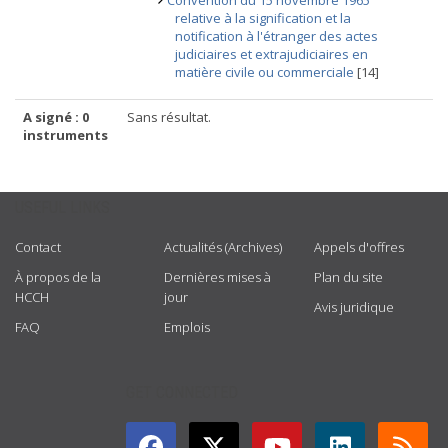
Convention du 15 novembre 1965
relative à la signification et la
notification à l'étranger des actes
judiciaires et extrajudiciaires en
matière civile ou commerciale
[14]
A signé : 0
Sans résultat.
instruments
USEFUL LINKS
Contact
Actualités (Archives)
Appels d'offres
À propos de la
Dernières mises à
Plan du site
HCCH
jour
Avis juridique
FAQ
Emplois
GET CONNECTED