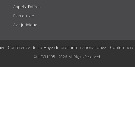
Appels d'offres
Plan du site
Avis juridique
aw - Conférence de La Haye de droit international privé - Conferencia
© HCCH 1951-2026. All Rights Reserved.