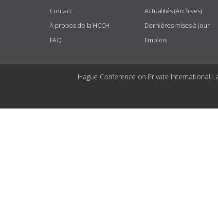
Contact
Actualités (Archives)
À propos de la HCCH
Dernières mises à jour
FAQ
Emplois
Hague Conference on Private International L