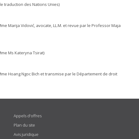
 de traduction des Nations Unies)
me Marija Vidović, avocate, LL.M. et revue par le Professor Maja
 Mme Ms Kateryna Tsirat)
 Mme Hoang Ngoc Bich et transmise par le Département de droit
Appels d'offres
Plan du site
Avis juridique