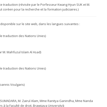
te traduction (révisée par le Porfesseur Kwang Hyun SUK et M.
ut coréen pour la recherche et la formation judiciaires.)
 disponible sur le site web, dans les langues suivantes :
 de traduction des Nations Unies)
ar M. Mahfuzul Islam Al Asad)
 de traduction des Nations Unies)
Ioannis Voulgaris)
ah KUSUMADARA, M. Zairul Alam, Mme Ranitya Ganindha, Mme Nanda
à la Faculté de droit, Brawijaya University))