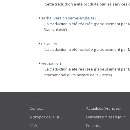
(Cette traduction a été produite par les services
serbe
(
version serbe-anglaise
)
(La traduction a été réalisée gracieusement par M
Stanivuković)
ukranien
(La traduction a été réalisée gracieusement par
vietnamien
(La traduction a été réalisée gracieusement par
international du ministère de la Justice)
USEFUL LINKS
Contact
Actualités (Archives)
À propos de la HCCH
Dernières mises à jour
FAQ
Emplois