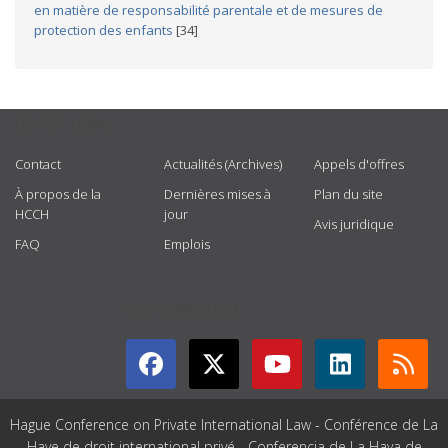
en matière de responsabilité parentale et de mesures de
protection des enfants
[34]
USEFUL LINKS
Contact
Actualités (Archives)
Appels d'offres
À propos de la
Dernières mises à
Plan du site
HCCH
jour
Avis juridique
FAQ
Emplois
GET CONNECTED
Hague Conference on Private International Law - Conférence de La
Haye de droit international privé - Conferencia de La Haya de