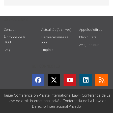
USEFUL LINKS
Contact
Actualités (Archives)
Appels d'offres
À propos de la
Dernières mises à
Plan du site
HCCH
jour
Avis juridique
FAQ
Emplois
GET CONNECTED
Hague Conference on Private International Law - Conférence de La
Haye de droit international privé - Conferencia de La Haya de
Derecho Internacional Privado