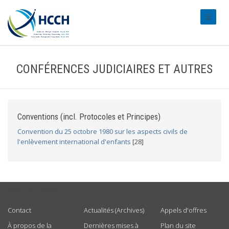
#transl
CONFÉRENCES JUDICIAIRES ET AUTRES
Conventions (incl. Protocoles et Principes)
Convention du 25 octobre 1980 sur les aspects civils de
l'enlèvement international d'enfants
[28]
USEFUL LINKS
Contact
Actualités (Archives)
Appels d'offres
À propos de la
Dernières mises à
Plan du site