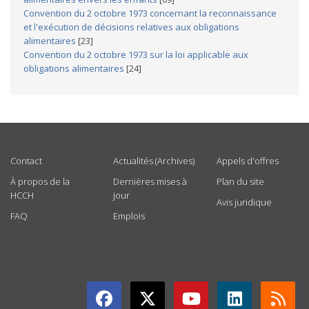
Convention du 2 octobre 1973 concernant la reconnaissance
et l'exécution de décisions relatives aux obligations
alimentaires
[23]
Convention du 2 octobre 1973 sur la loi applicable aux
obligations alimentaires
[24]
USEFUL LINKS
Contact
Actualités (Archives)
Appels d'offres
À propos de la
Dernières mises à
Plan du site
HCCH
jour
Avis juridique
FAQ
Emplois
GET CONNECTED