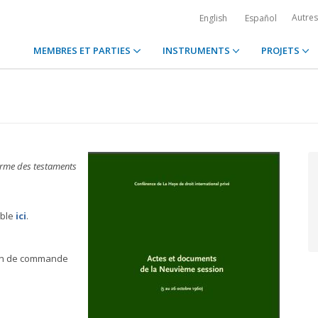
Autre
English
Español
MEMBRES ET PARTIES
INSTRUMENTS
PROJETS
rme des testaments
ible
ici
.
bon de commande