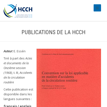
#transl
PUBLICATIONS DE LA HCCH
Auteur:
E. Essén
Tiré à part des
Actes
et documents de la
Onzième session
(1968)
, t. III,
Accidents
de la circulation
routière
Cette publication est
disponible dans les
langues suivantes :
français / anglais