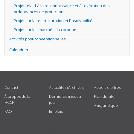
Projet relatif à la reconnaissance et à l’exécution des
ordonnances de protection
Projet sur la restructuration et l’insolvabilité
Projet sur les marchés du carbone
Activités post-conventionnelles
Calendrier
USEFUL LINKS
Contact
Actualités (Archives)
Appels d'offres
À propos de la
Dernières mises à
Plan du site
HCCH
jour
Avis juridique
FAQ
Emplois
GET CONNECTED