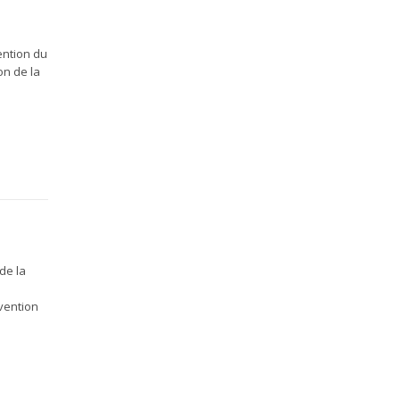
ention du
on de la
de la
vention