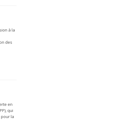
ion à la
ion des
erte en
PP), qui
 pour la