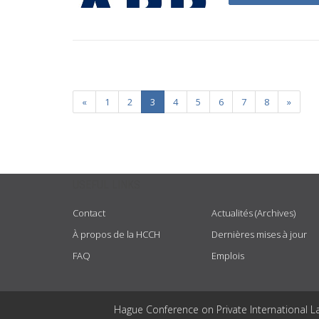
«
1
2
3
4
5
6
7
8
»
USEFUL LINKS
Contact
Actualités (Archives)
À propos de la HCCH
Dernières mises à jour
FAQ
Emplois
Hague Conference on Private International L