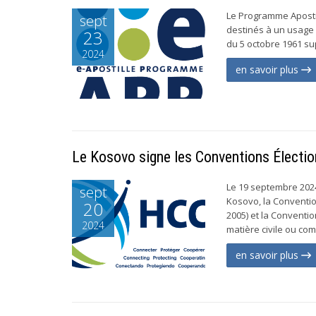
Le Programme Apostill
sept
destinés à un usage 
23
du 5 octobre 1961 sup
2024
en savoir plus
Le Kosovo signe les Conventions Électi
Le 19 septembre 2024
sept
Kosovo, la Convention
20
2005) et la Conventio
2024
matière civile ou com
en savoir plus