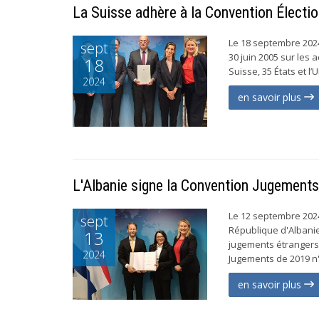
La Suisse adhère à la Convention Électi
Le 18 septembre 202
sept
30 juin 2005 sur les 
18
Suisse, 35 États et l
2024
en savoir plus
L'Albanie signe la Convention Jugement
Le 12 septembre 2024
sept
République d'Albanie,
13
jugements étrangers 
2024
Jugements de 2019 n'
en savoir plus