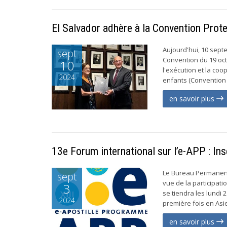
El Salvador adhère à la Convention Prot
Aujourd'hui, 10 sept
sept
Convention du 19 oct
10
l'exécution et la co
2024
enfants (Convention 
en savoir plus
13e Forum international sur l’e-APP : In
Le Bureau Permanent 
sept
vue de la participati
3
se tiendra les lundi 
2024
première fois en Asie
en savoir plus