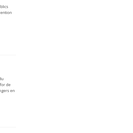
blics
vention
du
 for de
angers en