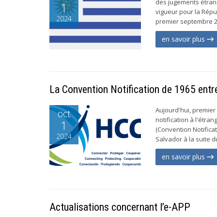
des jugements étrang
1
vigueur pour la Répu
2024
premier septembre 20
en savoir plus
La Convention Notification de 1965 entre
Aujourd'hui, premier 
oct
notification à l'étra
1
(Convention Notifica
2024
Salvador à la suite du
en savoir plus
Actualisations concernant l’e-APP