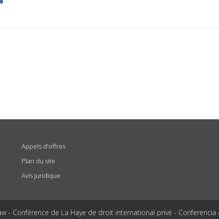
Appels d'offres
Plan du site
Avis juridique
aw - Conférence de La Haye de droit international privé - Conferencia