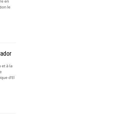
re en
tion le
vador
 et à la
le
ique d'El