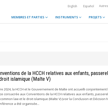
Autre
English
Español
MEMBRES ET PARTIES
INSTRUMENTS
PROJETS
ventions de la HCCH relatives aux enfants, passerel
 droit islamique (Malte V)
e 2024, la HCCH et le Gouvernement de Malte ont accueilli conjointement 
e consacrée aux Conventions de la HCCH relatives aux enfants, passere
 la common law et le droit islamique (Malte V) (voir la Conclusion et Décision
nférence a été organisée...