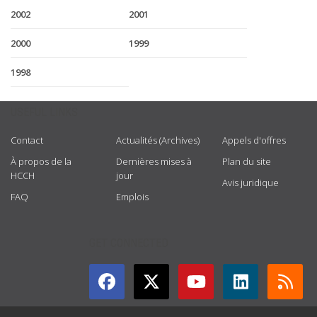
2002
2001
2000
1999
1998
USEFUL LINKS
Contact
Actualités (Archives)
Appels d'offres
À propos de la
Dernières mises à
Plan du site
HCCH
jour
Avis juridique
FAQ
Emplois
GET CONNECTED