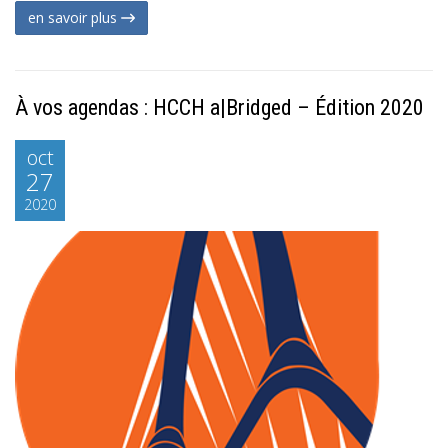
en savoir plus
À vos agendas : HCCH a|Bridged – Édition 2020
oct
27
2020