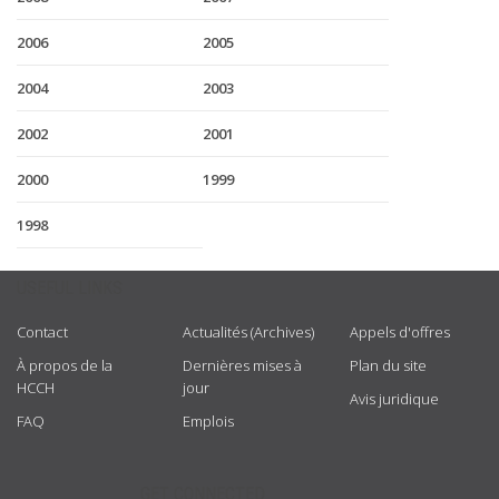
2006
2005
2004
2003
2002
2001
2000
1999
1998
USEFUL LINKS
Contact
Actualités (Archives)
Appels d'offres
À propos de la
Dernières mises à
Plan du site
HCCH
jour
Avis juridique
FAQ
Emplois
GET CONNECTED