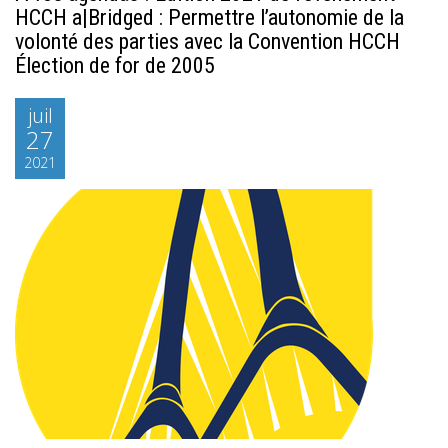
HCCH a|Bridged : Permettre l’autonomie de la
volonté des parties avec la Convention HCCH
Élection de for de 2005
juil
27
2021