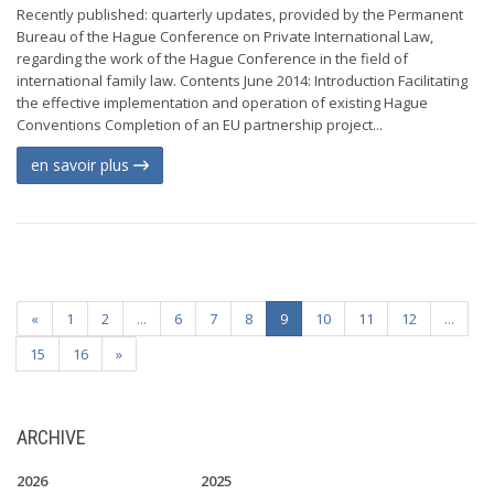
Recently published: quarterly updates, provided by the Permanent
Bureau of the Hague Conference on Private International Law,
regarding the work of the Hague Conference in the field of
international family law. Contents June 2014: Introduction Facilitating
the effective implementation and operation of existing Hague
Conventions Completion of an EU partnership project...
en savoir plus
«
1
2
...
6
7
8
9
10
11
12
...
15
16
»
ARCHIVE
2026
2025