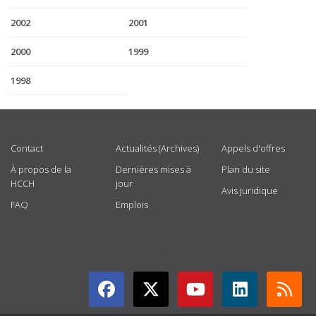
2002
2001
2000
1999
1998
USEFUL LINKS
Contact
Actualités (Archives)
Appels d'offres
À propos de la
Dernières mises à
Plan du site
HCCH
jour
Avis juridique
FAQ
Emplois
GET CONNECTED