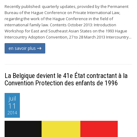
Recently published: quarterly updates, provided by the Permanent
Bureau of the Hague Conference on Private International Law,
regarding the work of the Hague Conference in the field of
international family law. Contents October 2013: Introduction
Workshop for East and Southeast Asian States on the 1993 Hague
Intercountry Adoption Convention, 27 to 28 March 2013 Intercountry...
en savoir plus
La Belgique devient le 41e État contractant à la
Convention Protection des enfants de 1996
juil
11
2014