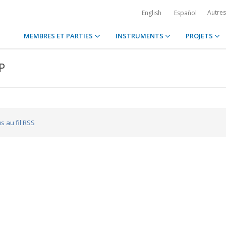
Autre
English
Español
MEMBRES ET PARTIES
INSTRUMENTS
PROJETS
P
s au fil RSS