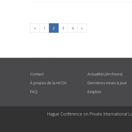
«
1
2
3
4
»
USEFUL LINKS
Contact
Actualités (Archives)
À propos de la HCCH
Dernières mises à jour
FAQ
Emplois
Hague Conference on Private International L