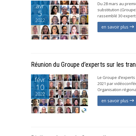
Du 28 mars au premier
avr
substitution (Groupe
5
rassemblé 30 experts
2022
en savoir plus
Réunion du Groupe d’experts sur les tran
Le Groupe d’experts s
févr
2021 par vidéoconfé
10
Organisation régiona
2022
en savoir plus