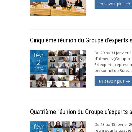
en savoir plus
Cinquième réunion du Groupe d’experts su
Du 29 au 31 janvier 
févr
d’aliments (Groupe) s
2
54 experts, représe
2024
personnel du Bureau
en savoir plus
Quatrième réunion du Groupe d’experts su
Du 13 au 15 février 2
févr
réuni pour la quatriè