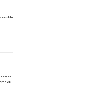
e
rassemblé
sentant
mbres du