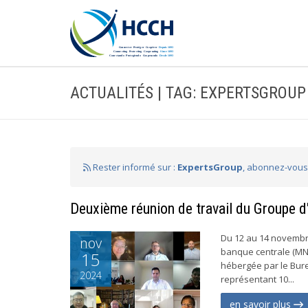
ACTUALITÉS | TAG: EXPERTSGROUP
Rester informé sur :
ExpertsGroup
, abonnez-vous 
Deuxième réunion de travail du Groupe d
Du 12 au 14 novembr
nov
banque centrale (MNB
15
hébergée par le Bure
2024
représentant 10...
en savoir plus