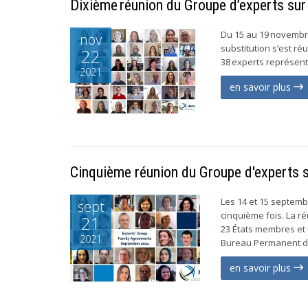
Dixième réunion du Groupe d’experts sur l
Du 15 au 19 novembre 
nov
substitution s’est ré
22
38 experts représent
2021
en savoir plus
Cinquième réunion du Groupe d'experts s
Les 14 et 15 septembr
sept
cinquième fois. La 
21
23 États membres et
2021
Bureau Permanent de 
en savoir plus