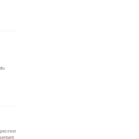
 du
pe) s’est
ésentant