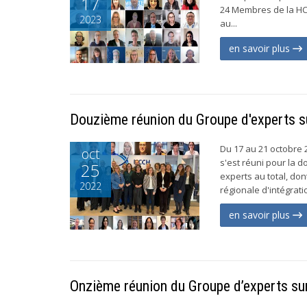
17
24 Membres de la H
2023
au...
en savoir plus
Douzième réunion du Groupe d'experts sur
Du 17 au 21 octobre 2
oct
s'est réuni pour la 
25
experts au total, do
2022
régionale d'intégratio
en savoir plus
Onzième réunion du Groupe d’experts sur 