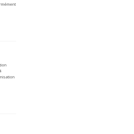
ormément
tion
4
nisation