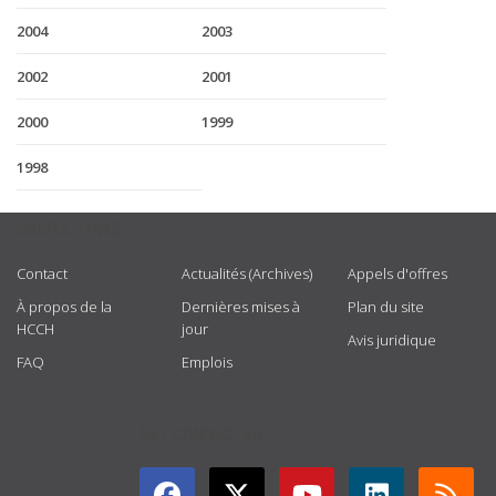
2004
2003
2002
2001
2000
1999
1998
USEFUL LINKS
Contact
Actualités (Archives)
Appels d'offres
À propos de la
Dernières mises à
Plan du site
HCCH
jour
Avis juridique
FAQ
Emplois
GET CONNECTED