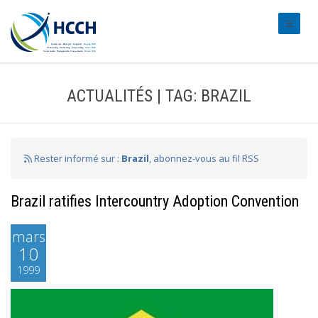
#transl
ACTUALITÉS | TAG: BRAZIL
Rester informé sur :
Brazil
, abonnez-vous au fil RSS
Brazil ratifies Intercountry Adoption Convention
mars
10
1999