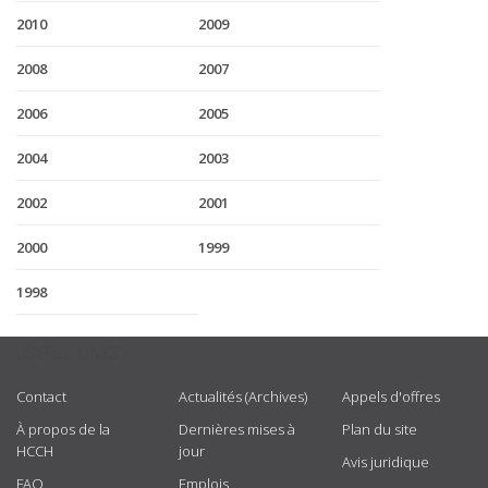
2010
2009
2008
2007
2006
2005
2004
2003
2002
2001
2000
1999
1998
USEFUL LINKS
Contact
Actualités (Archives)
Appels d'offres
À propos de la
Dernières mises à
Plan du site
HCCH
jour
Avis juridique
FAQ
Emplois