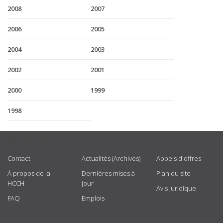
2008
2007
2006
2005
2004
2003
2002
2001
2000
1999
1998
USEFUL LINKS
Contact
Actualités (Archives)
Appels d'offres
À propos de la
Dernières mises à
Plan du site
HCCH
jour
Avis juridique
FAQ
Emplois