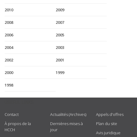
2010
2009
2008
2007
2006
2005
2004
2003
2002
2001
2000
1999
1998
USEFUL LINKS
Contact
Actualités (Archives)
Appels d'offres
À propos de la
Dernières mises à
Plan du site
HCCH
jour
Avis juridique