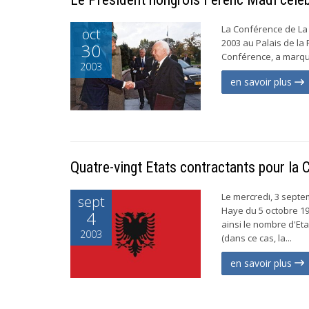
La Conférence de La 
oct
2003 au Palais de la
30
Conférence, a marqué
2003
en savoir plus
Quatre-vingt Etats contractants pour la 
Le mercredi, 3 septe
sept
Haye du 5 octobre 19
4
ainsi le nombre d'Eta
2003
(dans ce cas, la...
en savoir plus