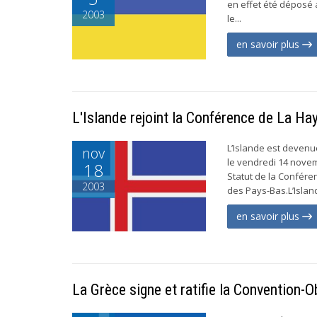
en effet été déposé 
2003
le...
en savoir plus
L'Islande rejoint la Conférence de La Ha
L’Islande est devenu
nov
le vendredi 14 novemb
18
Statut de la Confére
2003
des Pays-Bas.L’Islan
en savoir plus
La Grèce signe et ratifie la Convention-