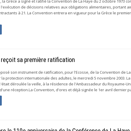
 la Grèce a signé et ratifié la Convention de La Haye du 2 octobre 1973 c
l'exécution de décisions relatives aux obligations alimentaires, portant ain
tractants à 21. La Convention entrera en vigueur pour la Grèce le premier
reçoit sa première ratification
osé son instrument de ratification, pour l'Ecosse, de la Convention de L
r la protection internationale des adultes, le mercredi 5 novembre 2003. La
 s'était déroulée la veille, à la résidence de l'Ambassadeur du Royaume-Un
 d'une réception.La Convention, d'ores et déjà signée le 1er avril dernier par
re le 110e anniversaire de la Conférence de La Haye