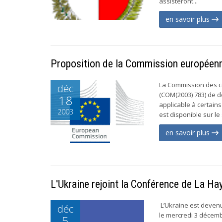
assisteront...
en savoir plus
Proposition de la Commission européen
La Commission des 
déc
(COM(2003) 783) de d
18
applicable à certains
2003
est disponible sur le
en savoir plus
L'Ukraine rejoint la Conférence de La Ha
L’Ukraine est devenu
déc
le mercredi 3 décembr
5