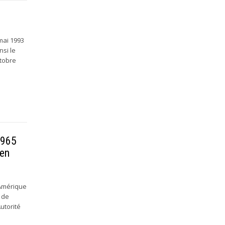
 mai 1993
nsi le
ctobre
1965
 en
'Amérique
e de
Autorité