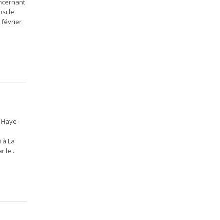
oncernant
si le
 février
a Haye
i à La
 le...