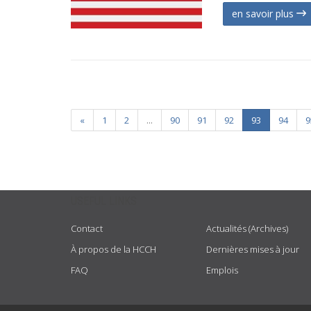
en savoir plus
«
1
2
...
90
91
92
93
94
9
USEFUL LINKS
Contact
Actualités (Archives)
À propos de la HCCH
Dernières mises à jour
FAQ
Emplois