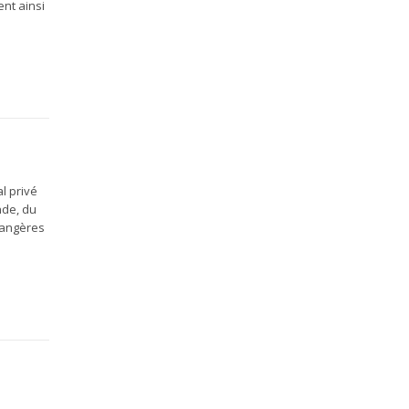
nt ainsi
l privé
nde, du
rangères