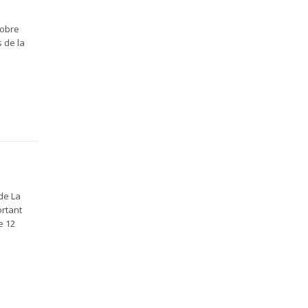
tobre
 de la
de La
ortant
e 12