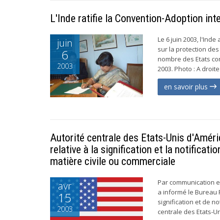
L'Inde ratifie la Convention-Adoption int
Le 6 juin 2003, l'Ind
juin
sur la protection des
6
nombre des Etats con
2003
2003. Photo : A droite
en savoir plus
Autorité centrale des Etats-Unis d'Amé
relative à la signification et la notificati
matière civile ou commerciale
Par communication en
avr
a informé le Bureau P
15
signification et de n
2003
centrale des Etats-Un