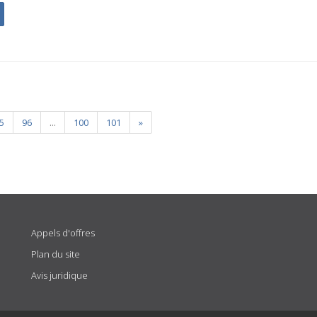
5
96
...
100
101
»
Appels d'offres
Plan du site
Avis juridique