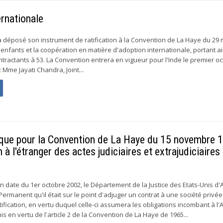
ernationale
e a déposé son instrument de ratification à la Convention de La Haye du 29
 enfants et la coopération en matière d'adoption internationale, portant ai
tractants à 53. La Convention entrera en vigueur pour l'Inde le premier o
: Mme Jayati Chandra, Joint...
rique pour la Convention de La Haye du 15 novembre 
on à l'étranger des actes judiciaires et extrajudiciaires
 date du 1er octobre 2002, le Département de la Justice des Etats-Unis d
ermanent qu'il était sur le point d'adjuger un contrat à une société privé
otification, en vertu duquel celle-ci assumera les obligations incombant à l'
is en vertu de l'article 2 de la Convention de La Haye de 1965...