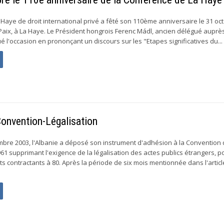
Haye de droit international privé a fêté son 110ème anniversaire le 31 oc
 Paix, à La Haye. Le Président hongrois Ferenc Mádl, ancien délégué auprès
 l'occasion en prononçant un discours sur les "Etapes significatives du...
Convention-Légalisation
mbre 2003, l'Albanie a déposé son instrument d'adhésion à la Convention 
61 supprimant l'exigence de la légalisation des actes publics étrangers, p
ts contractants à 80. Après la période de six mois mentionnée dans l'articl