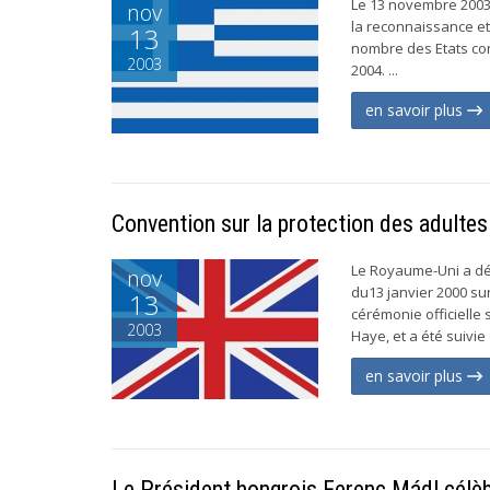
Le 13 novembre 2003,
nov
la reconnaissance et 
13
nombre des Etats con
2003
2004. ...
en savoir plus
Convention sur la protection des adultes 
Le Royaume-Uni a dép
nov
du13 janvier 2000 su
13
cérémonie officielle
2003
Haye, et a été suivie
en savoir plus
Le Président hongrois Ferenc Mádl célèb