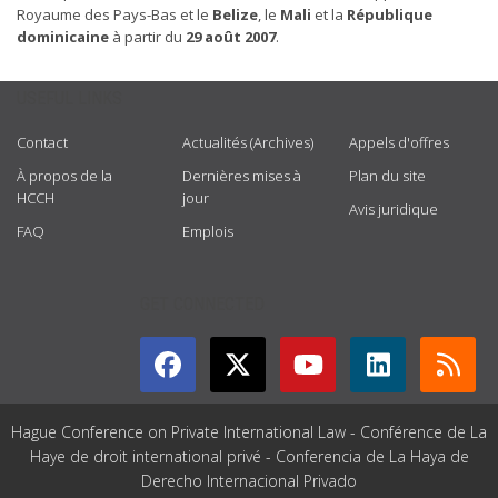
Royaume des Pays-Bas et le
Belize
, le
Mali
et la
République
dominicaine
à partir du
29 août 2007
.
USEFUL LINKS
Contact
Actualités (Archives)
Appels d'offres
À propos de la
Dernières mises à
Plan du site
HCCH
jour
Avis juridique
FAQ
Emplois
GET CONNECTED
Hague Conference on Private International Law - Conférence de La
Haye de droit international privé - Conferencia de La Haya de
Derecho Internacional Privado